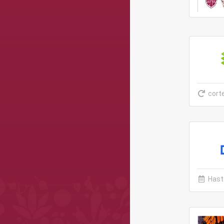
cort
Hasta