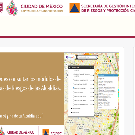
evious
Next